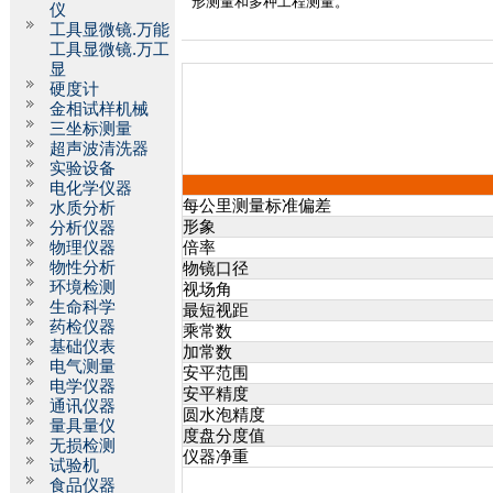
形测量和多种工程测量。
仪
工具显微镜.万能
工具显微镜.万工
显
硬度计
金相试样机械
三坐标测量
超声波清洗器
实验设备
电化学仪器
每公里测量标准偏差
水质分析
形象
分析仪器
物理仪器
倍率
物性分析
物镜口径
环境检测
视场角
生命科学
最短视距
药检仪器
乘常数
基础仪表
加常数
电气测量
安平范围
电学仪器
安平精度
通讯仪器
圆水泡精度
量具量仪
度盘分度值
无损检测
仪器净重
试验机
食品仪器