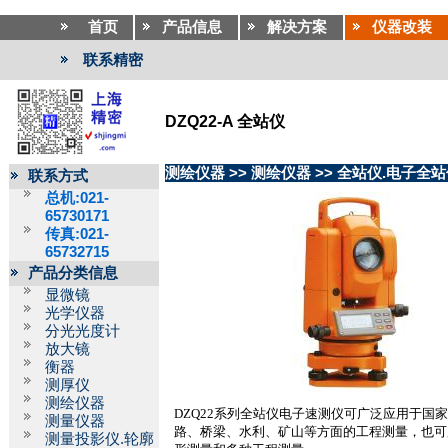
首页
产品信息
解决方案
仪器改装
联系精密
DZQ22-A 全站仪
测绘仪器
>>
测绘仪器
>>
全站仪.电子全站
联系方式
总机:021-
65730171
传真:021-
65732715
产品分类信息
显微镜
光学仪器
分光光度计
放大镜
衡器
测厚仪
测绘仪器
DZQ22
系列全站仪电子速测仪可广泛应用于国
测量仪器
路、桥梁、水利、矿山等方面的工程测量，也可
测量投影仪.轮廓