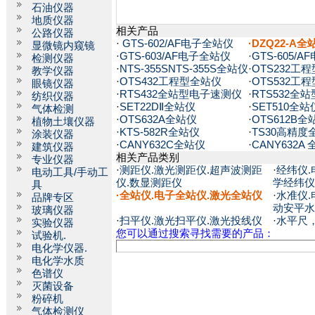
石油仪器
地质仪器
相关产品
公路仪器
·
GTS-602/AF电子全站仪
·DZQ22-A全
显微镜内窥镜
·
GTS-603/AF电子全站仪
·
GTS-605/
检测仪器
·
NTS-355SNTS-355S全站仪
·
OTS232工
教学仪器
·
OTS432工程型全站仪
·
OTS532工
眼镜仪器
·
RTS432全站型电子速测仪
·
RTS532全
纺织仪器
·
SET22DⅡ全站仪
·
SET510全站
气体检测
·
OTS632A全站仪
·
OTS612B全
植物土壤仪器
·
KTS-582R全站仪
·
TS30高精度
涂装仪器
·
CANY632C全站仪
·
CANY632A
建筑仪器
相关产品类别
专业仪器
·
测距仪.激光测距仪.超声波测距
·
经纬仪.
电动工具/手动工
仪.数显测距仪
学经纬仪
具
·
全站仪.电子全站仪.激光全站仪
·
水准仪.
品牌专区
动安平水
玻璃仪器
·
扫平仪.激光扫平仪.激光投线仪
·
水平尺
实验仪器
您可以通过搜索寻找需要的产品：
试验机.
电化学仪器.
电化学水质
色谱仪
灭菌设备
粉碎机
气体检测仪