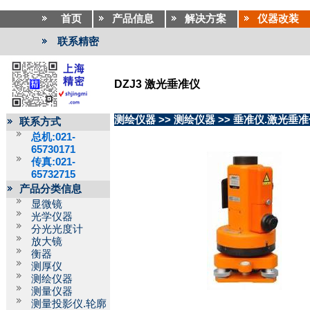
首页
产品信息
解决方案
仪器改装
联系精密
DZJ3 激光垂准仪
测绘仪器
>>
测绘仪器
>>
垂准仪.激光垂准
联系方式
总机:021-
65730171
传真:021-
65732715
产品分类信息
显微镜
光学仪器
分光光度计
放大镜
衡器
测厚仪
测绘仪器
测量仪器
测量投影仪.轮廓