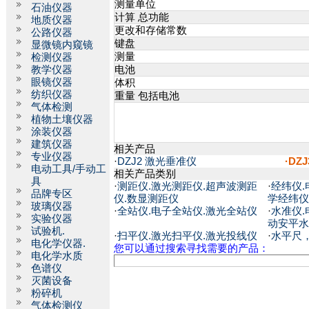
测量单位
石油仪器
计算 总功能
地质仪器
更改和存储常数
公路仪器
键盘
显微镜内窥镜
测量
检测仪器
教学仪器
电池
眼镜仪器
体积
纺织仪器
重量 包括电池
气体检测
植物土壤仪器
涂装仪器
建筑仪器
相关产品
专业仪器
·
DZJ2 激光垂准仪
·DZ
电动工具/手动工
相关产品类别
具
·
测距仪.激光测距仪.超声波测距
·
经纬仪.
品牌专区
仪.数显测距仪
学经纬仪
玻璃仪器
·
全站仪.电子全站仪.激光全站仪
·
水准仪.
实验仪器
动安平水
试验机.
·
扫平仪.激光扫平仪.激光投线仪
·
水平尺
电化学仪器.
您可以通过搜索寻找需要的产品：
电化学水质
色谱仪
灭菌设备
粉碎机
气体检测仪