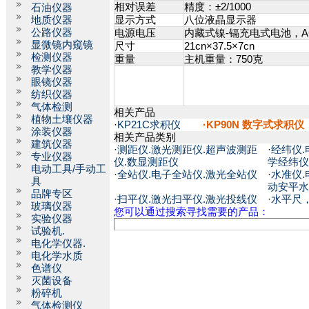
相对误差
精度：±2/1000
石油仪器
地质仪器
显示方式
八位液晶显示器
公路仪器
电源电压
内藏式镍-镉充电式电池，AC
显微镜内窥镜
尺寸
21cn×37.5×7cn
检测仪器
重量
主机重量：750克
教学仪器
眼镜仪器
纺织仪器
气体检测
相关产品
植物土壤仪器
·
KP21C求积仪
·KP90N 数字式求积仪
涂装仪器
相关产品类别
建筑仪器
·
测距仪.激光测距仪.超声波测距
·
经纬仪.
专业仪器
仪.数显测距仪
学经纬仪
电动工具/手动工
·
全站仪.电子全站仪.激光全站仪
·
水准仪.
具
动安平水
品牌专区
·
扫平仪.激光扫平仪.激光投线仪
·
水平尺
玻璃仪器
您可以通过搜索寻找需要的产品：
实验仪器
试验机.
电化学仪器.
电化学水质
色谱仪
灭菌设备
粉碎机
气体检测仪