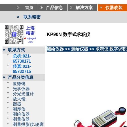
首页
产品信息
解决方案
仪器改装
联系精密
KP90N 数字式求积仪
测绘仪器
>>
测绘仪器
>>
求积仪.数字求积
联系方式
总机:021-
65730171
传真:021-
65732715
产品分类信息
显微镜
光学仪器
分光光度计
放大镜
衡器
测厚仪
测绘仪器
测量仪器
测量投影仪.轮廓