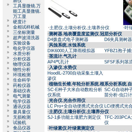
廓仪
工具显微镜.万
能工具显微镜.
万工显
硬度计
金相试样机械
·
土肥仪.土壤分析仪.土壤养分仪
·
叶
三坐标测量
·
测树器.地表覆盖度监测仪.冠层分析仪
超声波清洗器
D4拨盘式电子测树器
D6夹具测树器
实验设备
·
风蚀系统.水蚀系统
电化学仪器
DIK6000人工降雨模拟器
YFBZ1孢子
水质分析
·
茎流计.气孔计
分析仪器
AP4气孔计
SFSF系列茎
物理仪器
·
入渗仪.水势仪
物性分析
HoodIL-2700自动采集土壤入
环境检测
渗仪
生命科学
·
植物生长锥.年轮分析系统.根系分析系统.
药检仪器
SC-E种子大米自动数粒分析
SC-G自动种
基础仪表
仪系统
苗分析-虫口
电气测量
·
光合仪.光合作用仪
电学仪器
LC Pro+全自动便携式光合仪
LCi便携式光
通讯仪器
·
土肥仪.土壤分析仪.土壤养分仪
量具量仪
无损检测
SJ-1多功能土壤肥力测定仪
TFC-203P
试验机
仪
食品仪器
·
叶绿素仪.叶绿素测定仪