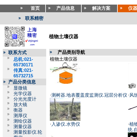
首页
产品信息
解决方案
仪
联系精密
植物土壤仪器
产品类别导航
联系方式
植物土壤仪器
总机:021-
65730171
传真:021-
65732715
产品分类信息
显微镜
光学仪器
·
测树器.地表覆盖度监测仪.冠层分析仪
·
风
分光光度计
放大镜
衡器
测厚仪
测绘仪器
·
入渗仪.水势仪
·
植
测量仪器
统.
测量投影仪.轮