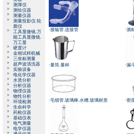
测厚仪
测绘仪器
测量仪器
测量投影仪.轮
廓仪
·
接输管.连接管
·
酒
工具显微镜.万
能工具显微镜.
万工显
硬度计
金相试样机械
三坐标测量
超声波清洗器
·
量筒.量杯
·
漏
实验设备
电化学仪器
水质分析
分析仪器
物理仪器
物性分析
·
毛细管.玻璃棒.水槽.玻璃材质
·
密
环境检测
生命科学
药检仪器
基础仪表
电气测量
电学仪器