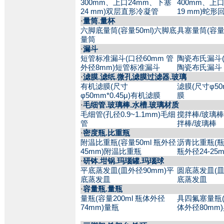
300mm、上口24mm、下塞
400mm、上
24 mm)双层直形冷凝管
19 mm)蛇
·
量筒.量杯
六脚底量筒(容量50ml)六脚底
具塞量筒(容量
量筒
·
漏斗
短管标准漏斗(口径60mm 管
陶瓷布氏漏斗(
外径8mm)短管标准漏斗
陶瓷布氏漏斗
·
滤膜.滤纸.微孔滤膜过滤器.玻璃
有机滤膜(尺寸
滤膜(尺寸φ50m
φ50mm*0.45μ)有机滤膜
膜
·
毛细管.玻璃棒.水槽.玻璃材质
毛细管(孔径0.9~1.1mm)毛细
搅拌棒/玻璃棒(
管
拌棒/玻璃棒
·
密度瓶.比重瓶
附温比重瓶(容量50ml 瓶外径
沥青比重瓶(瓶全
45mm)附温比重瓶
瓶外径24-25
·
研钵.坩锅.玛瑙罐.玛瑙球
平底蒸发皿(皿外径90mm)平
圆底蒸发皿(皿
底蒸发皿
底蒸发皿
·
容量瓶.量瓶
量瓶(容量200ml 瓶体外径
具四氟塞量瓶(容
74mm)量瓶
体外径80mm