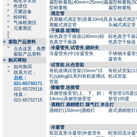
电化学水质
扁型称量瓶(40mm×25mm)扁
扁型称量瓶(50
色谱仪
型称量瓶
扁型称量瓶
灭菌设备
·
滴定管
粉碎机
具塞酸式滴定管(容量10ml)具
皮头碱式滴定管
气体检测仪
塞酸式滴定管
头碱式滴定管
元素测定
·
干燥器.玻璃制
棕色真空干燥器(180mm)棕
棕色真空干燥器
索取产品资料
色真空干燥器
色真空干燥器
·
冷凝管夹.试管夹.烧杯夹
点击这里，免费
冷凝管夹(中)冷凝管夹
不锈钢冷凝管
索取产品资料
凝管夹
购买帮助
·
试管架.比色管架
如何购买
有机玻璃试管架(15mm*15
有机试管架(13
联系方式：
孔)yjblsgj01系列有机玻璃试
机试管架
总机：
管架
021-65730171
·
接输管.连接管
021-65729118
具侧管接受管(上、下、斜：
弯形管105度(
传真：
14mm)具侧管接受管
形管105度
021-65732715
·
酒精灯.酒精喷灯.煤气灯.本生灯
酒精灯(150mm)酒精灯
座式酒精喷灯
·
冷凝管
双层直形冷凝管(外套管长
蛇形回流冷凝