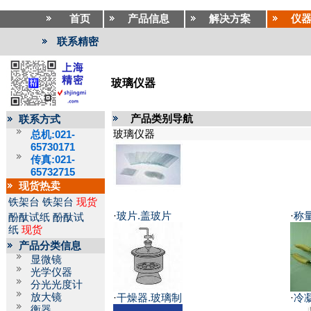
首页
产品信息
解决方案
仪
联系精密
玻璃仪器
产品类别导航
联系方式
玻璃仪器
总机:021-
65730171
传真:021-
65732715
现货热卖
铁架台
铁架台
现货
·
玻片.盖玻片
·
称
酚酞试纸
酚酞试
纸
现货
产品分类信息
显微镜
光学仪器
分光光度计
放大镜
·
干燥器.玻璃制
·
冷
衡器