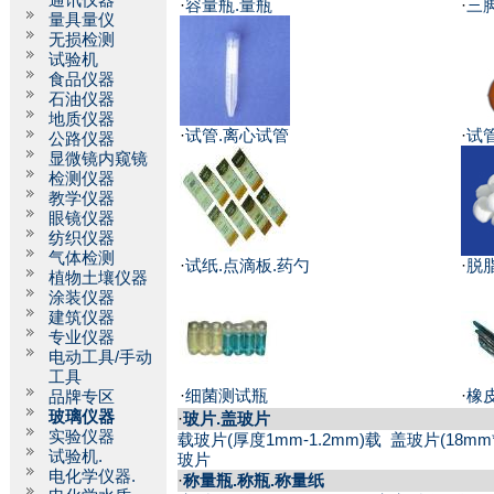
通讯仪器
·
容量瓶.量瓶
·
三
量具量仪
无损检测
试验机
食品仪器
石油仪器
地质仪器
·
试管.离心试管
·
试
公路仪器
显微镜内窥镜
检测仪器
教学仪器
眼镜仪器
纺织仪器
气体检测
·
试纸.点滴板.药勺
·
脱
植物土壤仪器
涂装仪器
建筑仪器
专业仪器
电动工具/手动
工具
·
细菌测试瓶
·
橡
品牌专区
玻璃仪器
·
玻片.盖玻片
实验仪器
载玻片(厚度1mm-1.2mm)载
盖玻片(18mm
试验机.
玻片
电化学仪器.
·
称量瓶.称瓶.称量纸