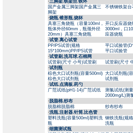
·
三脚架.铁架台.铁环
国产金属三脚架国产金属三
不锈钢铁架台
脚架
·
烧瓶.锥形瓶.烧杯
具塞三角烧瓶（容量100ml，
开口反应器烧
瓶体外径60mm，瓶颈外径
3000ml，口
20mm）具塞三角烧瓶
应器烧瓶
·
试管.离心试管
PP/PS试管(规格
平口试验管(D*L 
15*100mm)PP/PS试管
平口试验管
·
试管刷.洗耳球.石棉网
试管刷(尺寸 小号)试管刷
试管刷(尺寸 
·
试剂瓶
棕色大口试剂瓶(容量500ml)
大口试剂瓶(容量
棕色大口试剂瓶
试剂瓶
·
试纸.点滴板.药勺
广范试纸(pH1-14)广范试纸
测氯试纸(测量
2000mg/L)
·
脱脂棉.纱布
脱脂棉脱脂棉
纱布纱布
·
洗瓶.注射器.针筒.比色管
塑料洗瓶(容量500ml)塑料洗
钢铁洗瓶(规格
瓶
洗瓶
·
细菌测试瓶