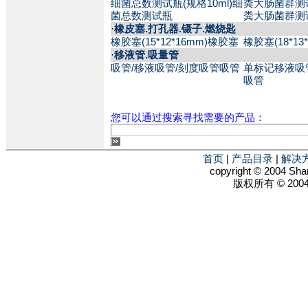
细菌总数测试瓶(规格10ml)细
粪大肠菌群测试
菌总数测试瓶
粪大肠菌群测
·
橡皮塞.打孔器.镊子.燃烧匙
橡胶塞(15*12*16mm)橡胶塞
橡胶塞(18*13
·
移液管.吸量管
吸管/移液吸管/刻度吸管吸管
单标记移液吸
吸管
您可以通过搜索寻找需要的产品：
首页
|
产品目录
|
解决
copyright © 2004 Shan
版权所有 © 2