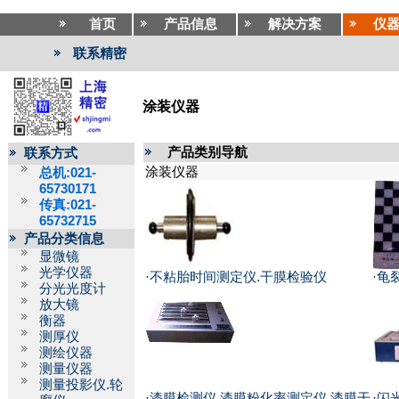
首页
产品信息
解决方案
仪
联系精密
涂装仪器
产品类别导航
联系方式
涂装仪器
总机:021-
65730171
传真:021-
65732715
产品分类信息
显微镜
光学仪器
·
不粘胎时间测定仪.干膜检验仪
·
龟
分光光度计
放大镜
衡器
测厚仪
测绘仪器
测量仪器
测量投影仪.轮
·
漆膜检测仪.漆膜粉化率测定仪.漆膜干
·
闪