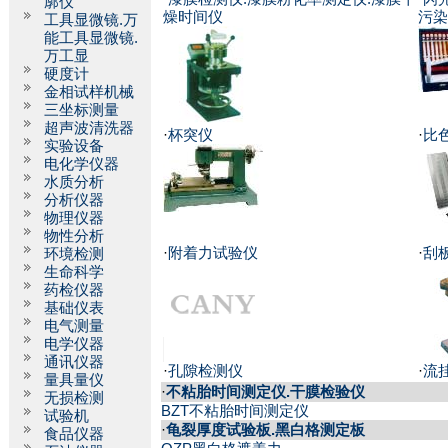
廓仪
燥时间仪
污染
工具显微镜.万
能工具显微镜.
万工显
硬度计
金相试样机械
三坐标测量
超声波清洗器
·
杯突仪
·
比
实验设备
电化学仪器
水质分析
分析仪器
物理仪器
物性分析
·
附着力试验仪
·
刮
环境检测
生命科学
药检仪器
基础仪表
电气测量
电学仪器
通讯仪器
·
孔隙检测仪
·
流
量具量仪
·
不粘胎时间测定仪.干膜检验仪
无损检测
BZT不粘胎时间测定仪
试验机
·
龟裂厚度试验板.黑白格测定板
食品仪器