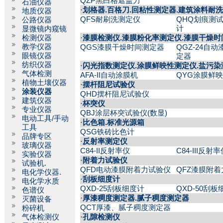
QZP黑白格遮盖力
石油仪器
·
划格器.百格刀.回粘性测定器.建筑涂料耐
地质仪器
QFS耐刷洗测定仪
QHQ划痕测
公路仪器
计
显微镜内窥镜
检测仪器
·
漆膜检测仪.漆膜粉化率测定仪.漆膜干燥时
教学仪器
QGS漆膜干燥时间测定器
QGZ-24自
眼镜仪器
定器
纺织仪器
·
闪光指数测定仪.涂膜鲜映性测定仪.盐污染
气体检测
AFA-II自动涂膜机
QYG涂膜鲜
植物土壤仪器
·
摆杆阻尼试验仪
涂装仪器
QHD摆杆阻尼试验仪
建筑仪器
·
杯突仪
专业仪器
QBJ涂层杯突试验仪(数显)
电动工具/手动
·
比色箱.标准光源箱
工具
QSG铁砖比色计
品牌专区
·
反射率测定仪
玻璃仪器
C84-II反射率仪
C84-III反射
实验仪器
·
附着力试验仪
试验机.
QFD电动漆膜附着力试验仪
QFZ漆膜附
电化学仪器.
·
刮板细度计
电化学水质
QXD-25刮板细度计
QXD-50刮板
色谱仪
·
厚漆稠度测定器.腻子稠度测定器
灭菌设备
QCT厚漆、腻子稠度测定器
粉碎机
气体检测仪
·
孔隙检测仪