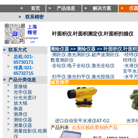
首页
产品信息
解决方案
仪
联系精密
叶面积仪.叶面积测定仪.叶面积扫描仪
测绘仪器
>>
测绘仪器
>>
叶面积仪.叶面积
联系方式
·
测距仪.激光测距仪.超声波测距仪.
·
经纬仪
总机:021-
数显测距仪
经纬仪
65730171
·
全站仪.电子全站仪.激光全站仪
·
水准仪
传真:021-
安平水
65732715
·
扫平仪.激光扫平仪.激光投线仪
·
水平
产品分类信息
诚意推荐
显微镜
光学仪器
分光光度计
放大镜
衡器
测厚仪
测绘仪器
进口自动安平水准仪AT-G2
光学经
测量仪器
产品列表
点击比较此类别的产品
测量投影仪.轮廓
仪