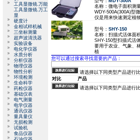
型号：
MDY-300A
工具显微镜.万能
名称：
微电子面积测
工具显微镜.万工
WDY-500A(300A
显
仪是用来快速测定植
硬度计
金相试样机械
型号：
SHY-150
三坐标测量
名称：
扫描式活体面
超声波清洗器
SHY-150型扫描式
实验设备
要用于农业、气象、
电化学仪器
植
水质分析
您可以通过搜索寻找需要的产品：
分析仪器
物理仪器
物性分析
请选择以下同类型产品进行
环境检测
对比
产品
生命科学
请选择以下同类型产品进行
药检仪器
基础仪表
电气测量
电学仪器
通讯仪器
量具量仪
无损检测
试验机
食品仪器
石油仪器