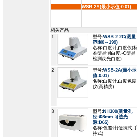
WSB-2A(最小示值:0.01)
相关产品
1
型号:
WSB-2-2C(测量
范围0～199)
名称:白度计,白度仪(
准型是测白度,-C型是
检测荧光白度)
2
型号:
WSB-2A(最小示
值:0.01)
名称:白度计,白度色度
仪(高精度)
3
型号:
NH300(测量孔
径:Φ8mm.可选光
源:D65)
名称:色差计(便携式,
持式)