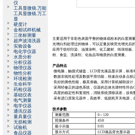
仪
工具显微镜.万能
工具显微镜.万工
显
硬度计
金相试样机械
三坐标测量
主要适用于非彩色表面平整的物体或粉末的白度测
超声波清洗器
光增白剂处理过的物体，可以定量反映荧光增光后
实验设备
应用于纺织印染、油漆涂料、化工建材、纸张纸板
电化学仪器
粉、食盐、洗涤剂、化妆品等物质的白度测量。
水质分析
分析仪器
产品特点
物理仪器
·微电脑，触摸式键盘，
LCD
背光液晶显示屏，标准
物性分析
·数据非线性处理及数据平滑功能，快速自动多点校
环境检测
·良好的测色性能，极其准确。采用计算机辅助设计
生命科学
·采用经修正的滤色系统，仪器的总体光谱特性符合
药检仪器
·高度的稳定性和复现性，消除系统漂移误差，设有
基础仪表
·采有进口原装元器件，高效率、低损耗开关电源，
电气测量
电学仪器
技术参数
通讯仪器
测量范围
0
～
120
量具量仪
照测条件
45/0
无损检测
最小示值
0.01
试验机
显示方式
LCD
液晶背光显示器
食品仪器