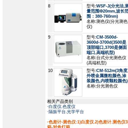
8
型号:
WSF-J(分光法,
量范围Φ20mm,波长
围：380-760nm)
名称:测色仪(分光测色
仪)
9
型号:
CM-3500d-
3600d-3700d(3500是
顶部端口,3700是侧面
端口,高端机型)
名称:台式分光测色仪
(高端机型)
10
型号:
CM-512m(3角度
外喷金属微粒颜色,涂
装颜色,内喷颗粒颜色)
名称:分光测色仪
相关产品类别
·
白度仪.色度仪
·
隔振平台.光学平台
·
色差计-测色仪:1)白度仪.2)色差计.测色仪
箱-对色灯箱