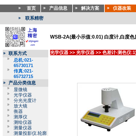
首页
产品信息
解决方案
仪器改装
联系精密
WSB-2A(最小示值:0.01) 白度计,白度
光学仪器
>>
光学仪器
>>
色差计-测色仪:1
联系方式
总机:021-
65730171
传真:021-
65732715
产品分类信息
显微镜
光学仪器
分光光度计
放大镜
衡器
测厚仪
测绘仪器
测量仪器
测量投影仪.轮廓