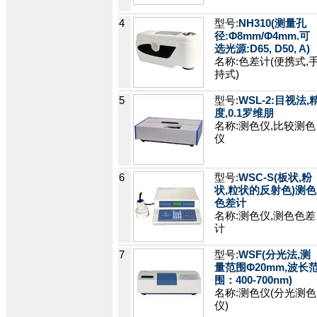
4
型号:
NH310(测量孔
径:Φ8mm/Φ4mm.可
选光源:D65, D50, A)
名称:色差计(便携式,
持式)
5
型号:
WSL-2:目视法,
度,0.1罗维朋
名称:测色仪,比较测色
仪
6
型号:
WSC-S(板状,粉
状,粒状的反射色)测色
色差计
名称:测色仪,测色色差
计
7
型号:
WSF(分光法,测
量范围Φ20mm,波长
围：400-700nm)
名称:测色仪(分光测色
仪)