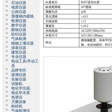
白度表示
R457
蓝光白度
石油仪器
地质仪器
标准观测者
10
°视场
公路仪器
测量孔径
φ
30
显微镜内窥镜
零点漂移
≤±
0.1
检测仪器
示值误差
≤±
1
教学仪器
重复性
≤±
0.2
眼镜仪器
供电电源
AC220V/50Hz35W
纺织仪器
外型尺寸
325
×
265
×
280mm
气体检测
微电脑配置、具有平均
特点
植物土壤仪器
能、全自动校对、
RS23
涂装仪器
建筑仪器
专业仪器
电动工具/手动工
具
品牌专区
玻璃仪器
实验仪器
试验机.
电化学仪器.
电化学水质
色谱仪
灭菌设备
粉碎机
气体检测仪