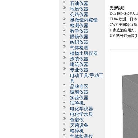
石油仪器
光源说明
地质仪器
D65
国际标准人
公路仪器
TL84
欧洲、日本
显微镜内窥镜
CWF
美国冷白商
检测仪器
F
家庭酒店用灯
教学仪器
UV
紫外灯光源
(U
眼镜仪器
纺织仪器
气体检测
植物土壤仪器
涂装仪器
建筑仪器
专业仪器
电动工具/手动工
具
品牌专区
玻璃仪器
实验仪器
试验机.
电化学仪器.
电化学水质
色谱仪
灭菌设备
粉碎机
气体检测仪