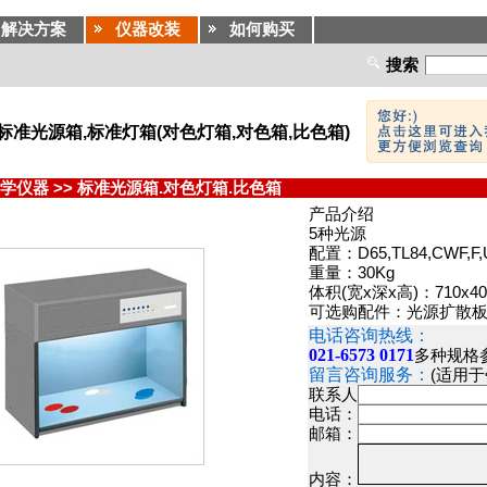
解决方案
仪器改装
如何购买
搜索
源) 标准光源箱,标准灯箱(对色灯箱,对色箱,比色箱)
学仪器
>>
标准光源箱.对色灯箱.比色箱
产品介绍
5种光源
配置：D65,TL84,CWF,
重量：30Kg
体积(宽x深x高)：710x40
可选购配件：光源扩散板 
电话咨询热线：
021-6573 0171
多种规格
留言咨询服务：
(适用
联系人
电话：
邮箱：
内容：