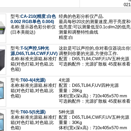
021
型号:
CA-210(精度:白色
经典的色彩分析仪产品.
0.002 RGB单色 0.004)
最高每秒20次的测量速度,用于亮度
名称:显示器色彩分析仪
低亮度:可以测量低至0.1cd/m2的低
(日本美能达)
测量和调整特性曲线
精度:白
型号:
T-5(声控,5种光
这款是可以声控的,你对着仪器说出你
源,D65,TL84,CWF,F,UV)
调整到你要的光源,方便你工作.
名称:标准光源箱,标准灯
配置：D65,TL84,CWF,F,UV五种光源
箱(对色灯箱,对色箱,比
可选购配件：光源扩散板 45度标准看
色箱)
型号:
T60-4(4光源)
4光源
名称:标准光源箱,标准灯
配置：D65,TL84,F,UV四种光源
箱(对色灯箱,对色箱,比
重量：28Kg
色箱)
体积(宽x深x高)：710x405x570 mm
可选购配件：光源扩散板 45度标准看
型号:
T60-5(5光源)
5种光源
名称:标准光源箱,标准灯
配置：D65,TL84,CWF,F,UV五种光源
箱(对色灯箱,对色箱,比
重量：30Kg
色箱)
体积(宽x深x高)：710x405x570 mm