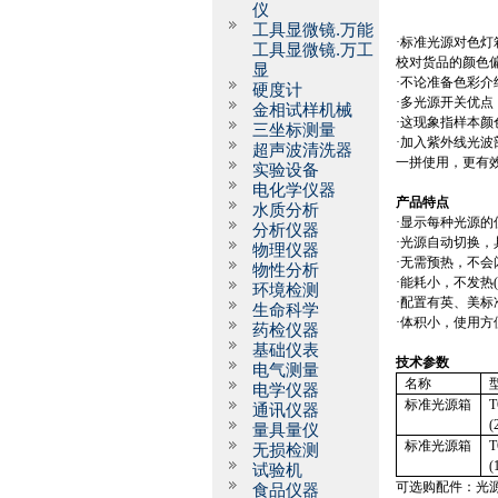
仪
工具显微镜.万能
·标准光源对色
工具显微镜.万工
校对货品的颜色
显
·不论准备色彩
硬度计
·多光源开关优
金相试样机械
·这现象指样本
三坐标测量
·加入紫外线光
超声波清洗器
一拼使用，更有
实验设备
电化学仪器
产品特点
水质分析
·显示每种光源
分析仪器
·光源自动切换
物理仪器
·无需预热，不
物性分析
·能耗小，不发热
环境检测
·配置有英、美标
生命科学
·体积小，使用方
药检仪器
基础仪表
技术参数
电气测量
名称
电学仪器
标准光源箱
T
通讯仪器
(
量具量仪
标准光源箱
T
无损检测
(
试验机
可选购配件：光
食品仪器