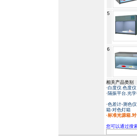
5
6
相关产品类别
·
白度仪.色度仪
·
隔振平台.光
·
色差计-测色仪:
箱-对色灯箱
·
标准光源箱.对
您可以通过搜