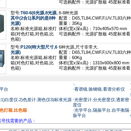
可选购配件：光源扩散板 45度标准看
型号:
T60-6(6光源,8光源,
6-8种光源
其中(2合1)系列的是8种
配置：D65,TL84,CWF,F,UV,TL83
光源)
重量：35Kg
名称:标准光源箱,标准灯
体积(宽x深x高)：710x405x570 mm
箱(对色灯箱,对色箱,比
可选购配件：光源扩散板 45度标准看
色箱)
型号:
P120(特大型尺寸,6
6种光源,尺寸非常大.
光源)
配置：D65,TL84,CWF,F,UV,TL83
名称:标准光源箱,标准灯
重量：60Kg
箱(对色灯箱,对色箱,比
体积(宽x深x高)：1310x600x800 mm
色箱)
可选购配件：光源扩散板 45度标准看
·
.
学平台
·
看谱镜.验钢镜.看谱分析仪
1)白度仪.2)色差计.测色仪3)标准光源
·
光密度计.分光密度仪.透射密
度仪
色灯箱.比色箱
·
光学平台.隔振平台.自平衡隔
振平台
索寻找需要的产品：