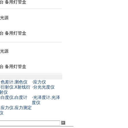
台 备用灯管盒
六种光源
台 备用灯管盒
六种光源
台 备用灯管盒
·
色差计.测色仪
·
应力仪
·
衍射仪.X射线衍
·
分光光度仪
射仪
·
白度仪.白度计
·
光泽度计.光泽
度仪
·
应力仪.应力测定
仪