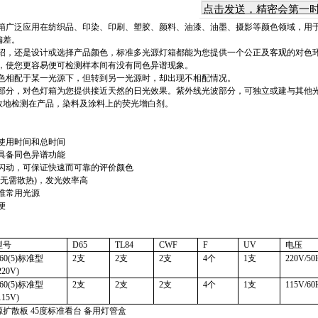
灯箱广泛应用在纺织品、印染、印刷、塑胶、颜料、油漆、油墨、摄影等颜色领域，用
偏差。
介绍，还是设计或选择产品颜色，标准多光源灯箱都能为您提供一个公正及客观的对色
点，使您更容易便可检测样本间有没有同色异谱现象。
颜色相配于某一光源下，但转到另一光源时，却出现不相配情况。
波部分，对色灯箱为您提供接近天然的日光效果。紫外线光波部分，可独立或建与其他
效地检测在产品，染料及涂料上的荧光增白剂。
的使用时间和总时间
，具备同色异谱功能
会闪动，可保证快速而可靠的评价颜色
(
无需散热
)
，发光效率高
准常用光源
便
型号
D65
TL84
CWF
F
UV
电压
60(5)
标准型
2
支
2
支
2
支
4
个
1
支
220V/50
220V)
60(5)
标准型
2
支
2
支
2
支
4
个
1
支
115V/60
115V)
源扩散板
45
度标准看台 备用灯管盒