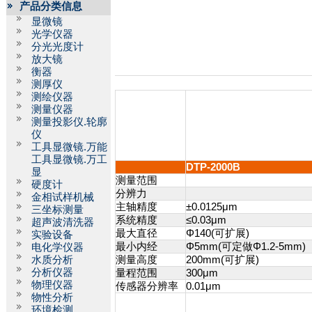
产品分类信息
显微镜
光学仪器
分光光度计
放大镜
衡器
测厚仪
测绘仪器
测量仪器
测量投影仪.轮廓
仪
工具显微镜.万能
工具显微镜.万工
DTP-2000B
显
测量范围
硬度计
分辨力
金相试样机械
主轴精度
±0.0125μm
三坐标测量
系统精度
≤0.03μm
超声波清洗器
最大直径
Φ140(可扩展)
实验设备
最小内经
Φ5mm(可定做Φ1.2-5mm)
电化学仪器
水质分析
测量高度
200mm(可扩展)
分析仪器
量程范围
300μm
物理仪器
传感器分辨率
0.01μm
物性分析
环境检测