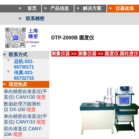
首页
产品信息
解决方案
仪器改装
联系精密
DTP-2000B 圆度仪
测量仪器
>>
测量仪器
>>
圆度仪.圆柱度仪
联系方式
总机:021-
65730171
传真:021-
65732715
现货热卖
单向精密自准直仪(平
直仪)
CANY/30
现货
数据处理万能测长
仪
DX-100
现货
单向精密自准直仪(平
直仪)
CANY/10
现货
双向准直仪
CANY-
10A
现货