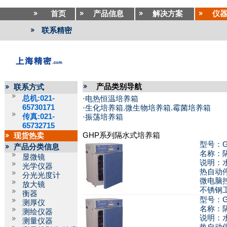
首页
产品信息
解决方案
仪
联系精密
产品类别导航
联系方式
总机:021-
·
电热恒温培养箱
65730171
·
生化培养箱.微生物培养箱.霉菌培养箱
传真:021-
·
振荡培养箱
65732715
GHP系列隔水式培养箱
现货热卖
型号：GH
产品分类信息
名称：
显微镜
说明：
光学仪器
热自动
分光光度计
微电脑
放大镜
不锈钢工
衡器
型号：GH
测厚仪
名称：
测绘仪器
说明：
测量仪器