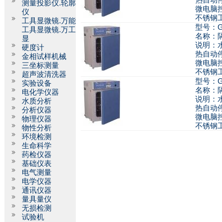
热自动
测量投影仪.轮廓
微电脑
仪
不锈钢工
工具显微镜.万能
型号：GH
工具显微镜.万工
名称：
显
说明：
硬度计
热自动
金相试样机械
微电脑
三坐标测量
不锈钢工
超声波清洗器
型号：GH
实验设备
名称：
电化学仪器
说明：
水质分析
热自动
分析仪器
微电脑
物理仪器
不锈钢工
物性分析
环境检测
生命科学
药检仪器
基础仪表
电气测量
电学仪器
通讯仪器
量具量仪
无损检测
试验机