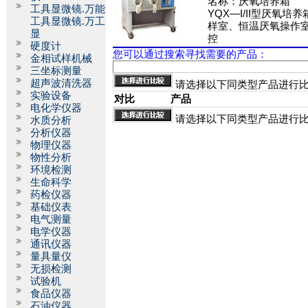
名称：
厌氧培养箱
工具显微镜.万能
YQX—I/II型厌氧培
工具显微镜.万工
样室、恒温厌氧操作
显
控
硬度计
您可以通过搜索寻找需要的产品：
金相试样机械
三坐标测量
超声波清洗器
请选择以下同类型产品进行
实验设备
对比
产品
电化学仪器
请选择以下同类型产品进行
水质分析
分析仪器
物理仪器
物性分析
环境检测
生命科学
药检仪器
基础仪表
电气测量
电学仪器
通讯仪器
量具量仪
无损检测
试验机
食品仪器
石油仪器