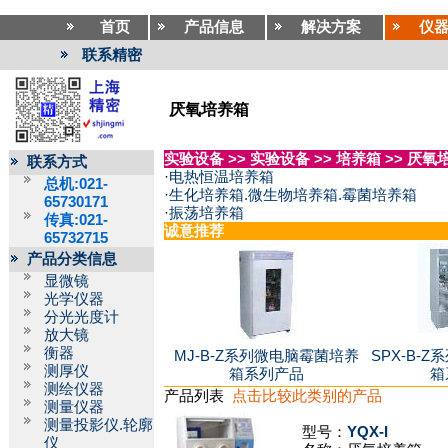
首页
产品信息
解决方案
仪
联系精密
厌氧培养箱
实验设备
>>
实验设备
>>
培养箱
>>
厌氧
联系方式
·
电热恒温培养箱
总机:021-
·
生化培养箱.微生物培养箱.霉菌培养箱
65730171
·
振荡培养箱
传真:021-
诚意推荐
65732715
产品分类信息
显微镜
光学仪器
分光光度计
放大镜
衡器
MJ-B-Z系列微电脑霉菌培养
SPX-B-
测厚仪
箱系列产品
箱
测绘仪器
产品列表
点击比较此类别的产品
测量仪器
测量投影仪.轮廓
型号：
YQX-I
仪