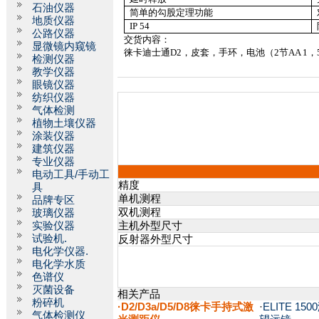
石油仪器
简单的勾股定理功能
地质仪器
IP 54
公路仪器
交货内容：
显微镜内窥镜
徕卡迪士通
D2
，皮套，手环，电池（
2
节
AA 1
，
检测仪器
教学仪器
眼镜仪器
纺织仪器
气体检测
植物土壤仪器
涂装仪器
建筑仪器
专业仪器
电动工具/手动工
精度
具
单机测程
品牌专区
双机测程
玻璃仪器
实验仪器
主机外型尺寸
试验机.
反射器外型尺寸
电化学仪器.
电化学水质
色谱仪
灭菌设备
相关产品
粉碎机
·D2/D3a/D5/D8徕卡手持式激
·
ELITE 15
气体检测仪