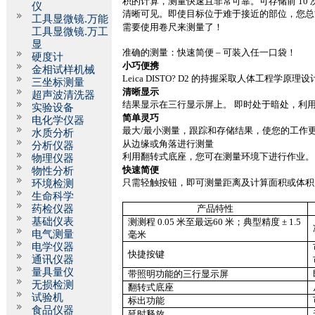
积的计算，测量快速且非常可靠。可存储前
10
仪
清晰可见。即使目标位于难于接近的部位，您总
工具显微镜.万能
需要使用卷尺来测量了！
工具显微镜.万工
显
准确的测量：快速简便 – 可装入任一口袋！
硬度计
小巧便携
金相试样机械
Leica DISTO? D2
的持握采取人体工程学原理设
三坐标测量
清晰显示
超声波清洗器
结果显示在三行显示屏上。 即时处于暗处，利
实验设备
简单灵巧
电化学仪器
最大
/
最小测量，跟踪和存储结果，使您的工作
水质分析
从边缘或角落进行测量
分析仪器
利用翻转式底座，您可在测量环境下进行作业。
物理仪器
快速简便
物性分析
只需轻触按钮，即可测量距离及计算面积或体积
环境检测
生命科学
药检仪器
产品特性
基础仪表
测测程
0.05
米
至最远
60
米
；典型精度
±
1.5
电气测量
毫米
电学仪器
快捷按键
通讯仪器
量具量仪
带照明功能的三行显示屏
无损检测
翻转式底座
试验机
标出功能
食品仪器
延时释放