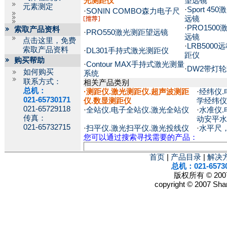
光测距仪
望远镜
元素测定
·
Sport 45
·
SONIN COMBO森力电子尺
远镜
·
PRO150
索取产品资料
·
PRO550激光测距望远镜
远镜
点击这里，免费
·
LRB500
索取产品资料
·
DL301手持式激光测距仪
距仪
购买帮助
·
Contour MAX手持式激光测量
·
DW2带灯
如何购买
系统
联系方式：
相关产品类别
总机：
·
测距仪.激光测距仪.超声波测距
·
经纬仪.
021-65730171
仪.数显测距仪
学经纬仪
021-65729118
·
全站仪.电子全站仪.激光全站仪
·
水准仪.
传真：
动安平水
021-65732715
·
扫平仪.激光扫平仪.激光投线仪
·
水平尺
您可以通过搜索寻找需要的产品：
首页
|
产品目录
|
解决
总机：021-6573
版权所有 © 2
copyright © 2007 Shan