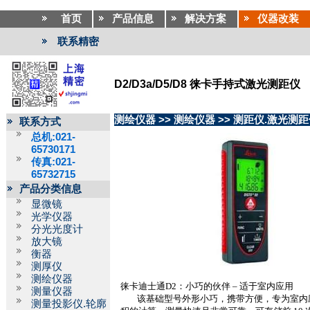
首页
产品信息
解决方案
仪器改装
联系精密
D2/D3a/D5/D8 徕卡手持式激光测距仪
测绘仪器
>>
测绘仪器
>>
测距仪.激光测距
联系方式
总机:021-
65730171
传真:021-
65732715
产品分类信息
显微镜
光学仪器
分光光度计
放大镜
衡器
测厚仪
测绘仪器
徕卡迪士通
D2
：小巧的伙伴
–
适于室内应用
测量仪器
该基础型号外形小巧，携带方便，专为室内
测量投影仪.轮廓