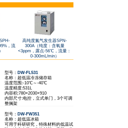
PH-
高纯度氮气发生器SPN-
99%，流
300A（纯度：含氧量
n）
<3ppm，露点-56℃，流量：
0-300mL/min）
型号：
DW-FL531
名称：
超低温冷冻储存箱
温度范围:-10℃～-40℃
温度精度:531L
内容积:780×2030×910
内部尺寸:电控，立式单门，3个可调
整搁架
型号：
DW-FW351
名称：
超低温冰箱
可用于科研研究，特殊材料的低温试