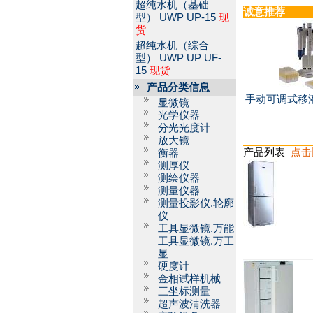
超纯水机（基础
诚意推荐
型）
UWP UP-15
现
货
超纯水机（综合
型）
UWP UP UF-
15
现货
产品分类信息
手动可调式移液器
显微镜
光学仪器
分光光度计
放大镜
产品列表
点击
衡器
测厚仪
测绘仪器
测量仪器
测量投影仪.轮廓
仪
工具显微镜.万能
工具显微镜.万工
显
硬度计
金相试样机械
三坐标测量
超声波清洗器