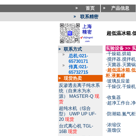
首页
产品信息
联系精密
超低温冰箱.
实验设备
>>
联系方式
·
干燥箱.烘箱
总机:021-
·
搅拌器.搅拌机
65730171
·
灭菌器.灭菌锅
传真:021-
·
超低温冰箱.低
65732715
柜.液氮罐
现货热卖
·
玻璃反应釜
反渗透去离子纯水系
·
干燥仪.干燥机
统（自来水为水
源）
MASTER-Q
现
·
收集器
货
·
超净工作台.
超纯水机（综合
型）
UWP UP UF-
·
防潮箱.氮气柜
20
现货
·
浓缩仪
台式离心机
TGL-
·
蒸馏仪
16B
现货