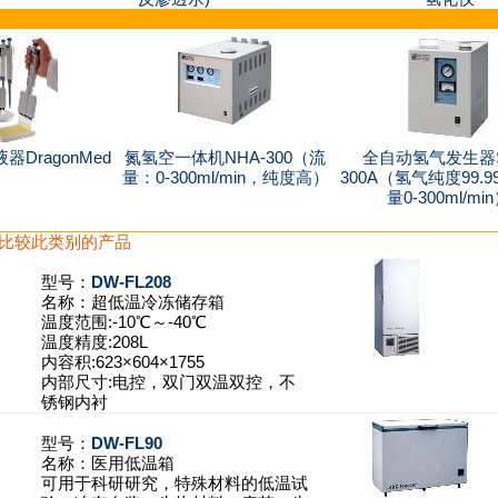
DragonMed
氮氢空一体机NHA-300（流
全自动氢气发生器S
量：0-300ml/min，纯度高）
300A（氢气纯度99.9
量0-300ml/mi
比较此类别的产品
型号：
DW-FL208
名称：
超低温冷冻储存箱
温度范围:-10℃～-40℃
温度精度:208L
内容积:623×604×1755
内部尺寸:电控，双门双温双控，不
锈钢内衬
型号：
DW-FL90
名称：
医用低温箱
可用于科研研究，特殊材料的低温试