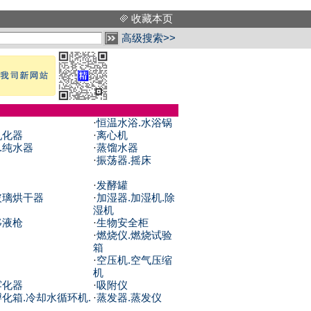
收藏本页
高级搜索>>
·
恒温水浴.水浴锅
乳化器
·
离心机
.纯水器
·
蒸馏水器
·
振荡器.摇床
·
发酵罐
玻璃烘干器
·
加湿器.加湿机.除
湿机
移液枪
·
生物安全柜
·
燃烧仪.燃烧试验
箱
·
空压机.空气压缩
机
雾化器
·
吸附仪
孵化箱.冷却水循环机.
·
蒸发器.蒸发仪