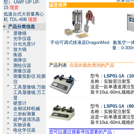
型）
UWP UP UF-
诚意推荐
15
现货
低速台式大容量离心
机
TDL-40B
现货
产品分类信息
显微镜
光学仪器
手动可调式移液器DragonMed
氮氢空一体
分光光度计
量：0-300
放大镜
衡器
测厚仪
产品列表
点击比较此类别的产品
测绘仪器
测量仪器
型号：
LSP01-1A（
测量投影仪.轮廓
名称：
实验室注射泵
仪
这是一款单通道灌注
工具显微镜.万能
装卡10uL-60mL规
工具显微镜.万工
显
硬度计
型号：
LSP01-1A（
金相试样机械
名称：
实验室注射泵
三坐标测量
这是一款单通道灌注
超声波清洗器
装卡10uL-60mL规
实验设备
电化学仪器
您可以通过搜索寻找需要的产品：