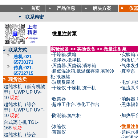
首页
产品信息
解决方案
仪
联系精密
微量注射泵
实验设备
>>
实验设备
>>
微量注射泵
联系方式
·
干燥箱.烘箱
·
实验箱.
总机:021-
·
搅拌器.搅拌机
·
均质机.
65730171
·
灭菌器.灭菌锅.消毒箱
·
气体发
传真:021-
·
超低温冰箱.低温保存箱.实验冷
·
真空泵
65732715
柜.液氮罐
现货热卖
·
玻璃反应釜
·
电炉.电
超纯水机（低有机物
·
干燥仪.干燥机.冻干机
·
恒流泵.
型）
UWP UP UV-
10
现货
·
收集器
·
消解器.
超纯水机（综合
·
超净工作台.净化工作台
·
黑体辐
型）
UWP UP UVF-
10
现货
·
防潮箱.氮气柜
·
加热平台
台式离心机
TGL-
·
浓缩仪
·
微量注
16B
现货
·
蒸馏仪
·
超纯水机
超纯水机（综合
反渗透水