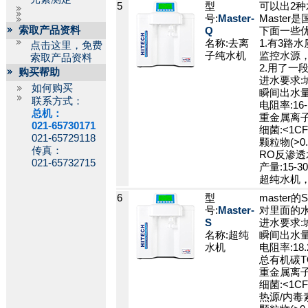
5
型
可以出2种
号:
Master-
Maste
索取产品资料
Q
下面一些优
名称:去离
1.有3路
点击这里，免费
子纯水机
监控水源
索取产品资料
2.用了
购买帮助
进水要求:
如何购买
瞬间出水量:
联系方式：
电阻率:16-
总机：
重金属离子:
021-65730171
细菌:<1CF
021-65729118
颗粒物(>0.2
传真：
RO反渗透水
021-65732715
产量:15-3
超纯水机
6
型
maste
号:
Master-
对里面的水
S
进水要求:
名称:超纯
瞬间出水量:
水机
电阻率:18.
总有机碳TOC
重金属离子:
细菌:<1CF
热源/内毒素: