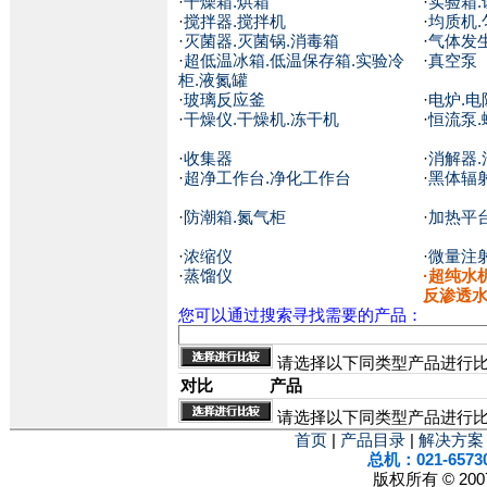
·
干燥箱.烘箱
·
实验箱.
·
搅拌器.搅拌机
·
均质机.
·
灭菌器.灭菌锅.消毒箱
·
气体发
·
超低温冰箱.低温保存箱.实验冷
·
真空泵
柜.液氮罐
·
玻璃反应釜
·
电炉.电
·
干燥仪.干燥机.冻干机
·
恒流泵.
·
收集器
·
消解器.
·
超净工作台.净化工作台
·
黑体辐
·
防潮箱.氮气柜
·
加热平台
·
浓缩仪
·
微量注
·
蒸馏仪
·
超纯水机
反渗透水
您可以通过搜索寻找需要的产品：
请选择以下同类型产品进行
对比
产品
请选择以下同类型产品进行
首页
|
产品目录
|
解决方案
总机：021-6573
版权所有 © 2