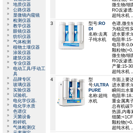
地质仪器
微生物/细菌
公路仪器
RO反渗透水
显微镜内窥镜
超纯水机
检测仪器
3
型号:
RO
色谱,微生
教学仪器
DI
为稳定性实
眼镜仪器
名称:去离
进水要求:
纺织仪器
子纯水机
电阻率:15-
气体检测
电导率:0.06
植物土壤仪器
颗粒物(>0.
涂装仪器
微生物/细菌
建筑仪器
RO反渗透水
专业仪器
产量:15-3
电动工具/手动工
超纯水机
具
品牌专区
4
型
市面上要
玻璃仪器
号:
ULTRA
进水要求:
实验仪器
PURE
瞬间出水量
试验机.
名称:超纯
电阻率:18.
电化学仪器.
水机
重金属离子:
电化学水质
总有机碳TOC
色谱仪
热源,内毒素:
灭菌设备
细菌:<1CF
粉碎机
颗粒物(>0.2
气体检测仪
超纯水机
元素测定