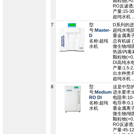
颗粒物(>0.2
RO反渗透水
产量:15-3
超纯水机
7
型
D系列的进
号:
Master-
超纯水电阻率
D
重金属离子:<
名称:超纯
总有机碳 (TO
水机
微生物/细菌:
热源/内毒素:
颗粒物(>0.2
DI高纯水电
产量:1.5-
出水种类:
超纯水机
8
型
这是中型的
号:
Medium
进水要求:
RO DI
电阻率:10-
名称:超纯
电导率:0.1-
水机
重金属离子:
微生物/细菌:
颗粒物(>0.2
RO反渗透水
产量:45-1