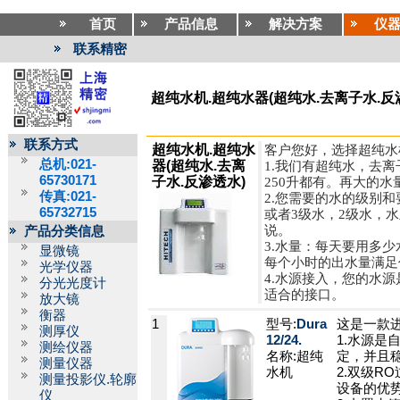
首页
产品信息
解决方案
仪
联系精密
超纯水机.超纯水器(超纯水.去离子水.反
联系方式
超纯水机.超纯水
客户您好，选择超纯水
总机:021-
器(超纯水.去离
1.我们有超纯水，去
65730171
子水.反渗透水)
250升都有。再大的水量
传真:021-
2.您需要的水的级别
65732715
或者3级水，2级水，
说。
产品分类信息
3.水量：每天要用多
显微镜
每个小时的出水量满足
光学仪器
4.水源接入，您的水
分光光度计
适合的接口。
放大镜
衡器
1
型号:
Dura
这是一款
测厚仪
12/24.
1.水源
测绘仪器
名称:超纯
定，并且
测量仪器
水机
2.双级R
测量投影仪.轮廓
设备的优势
仪