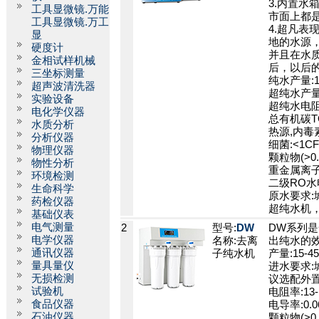
3.内置水
工具显微镜.万能
市面上都
工具显微镜.万工
4.超凡表
显
地的水源
硬度计
并且在水
金相试样机械
后，以后
三坐标测量
纯水产量:1
超声波清洗器
超纯水产量 
实验设备
超纯水电阻率(
电化学仪器
总有机碳TOC
水质分析
热源,内毒素:
分析仪器
细菌:<1CF
物理仪器
颗粒物(>0.1
物性分析
重金属离子:
环境检测
二级RO水电
生命科学
原水要求:城
药检仪器
超纯水机
基础仪表
电气测量
2
型号:
DW
DW系列是
电学仪器
名称:去离
出纯水的效
通讯仪器
子纯水机
产量:15-4
量具量仪
进水要求:城市
无损检测
议选配外置
试验机
电阻率:13-
食品仪器
电导率:0.06
石油仪器
颗粒物(>0.