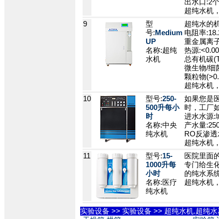
出水口:2
超纯水机
9
型
超纯水的机
号:
Medium
电阻率:18.
UP
重金属离子:
名称:超纯
热源:<0.00
水机
总有机碳(TO
微生物/细菌:
颗粒物(>0.2
超纯水机
10
型号:
250-
如果您是医
500升每小
时，工厂如
时
进水水源:
名称:中央
产水量:250
纯水机
RO反渗透水
超纯水机
11
型号:
15-
医院里面
1000升每
专门给生化
小时
的纯水系
名称:医疗
超纯水机
纯水机
实验设备
>>
实验设备
>>
超纯水机.超纯水