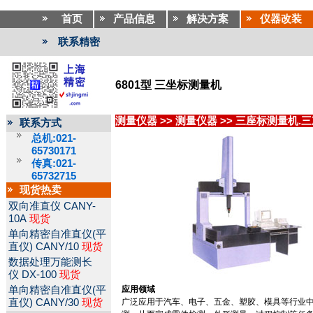
首页
产品信息
解决方案
仪器改装
联系精密
6801型 三坐标测量机
测量仪器
>>
测量仪器
>>
三座标测量机.
联系方式
总机:021-
65730171
传真:021-
65732715
现货热卖
双向准直仪
CANY-
10A
现货
单向精密自准直仪(平
直仪)
CANY/10
现货
数据处理万能测长
仪
DX-100
现货
单向精密自准直仪(平
应用领域
直仪)
CANY/30
现货
广泛应用于汽车、电子、五金、塑胶、模具等行业