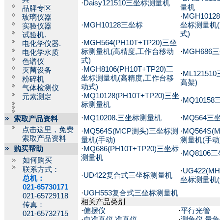
·
Daisy121510三坐标测量机
量机
品牌专区
·
MGH10128
玻璃仪器
·
MGH10128三坐标
坐标测量机
实验仪器
式)
试验机.
·
MGH564(PH10T+TP20)三坐
电化学仪器.
标测量机(高精度,工作台移动
·
MGH686
电化学水质
式)
色谱仪
·
MGH8106(PH10T+TP20)三
灭菌设备
·
ML1215
坐标测量机(高精度,工作台移
粉碎机
高架)
动式)
气体检测仪
·
MQ10128(PH10T+TP20)三坐
元素测定
·
MQ1015
标测量机
·
MQ10208.三坐标测量机
·
MQ564三
索取产品资料
点击这里，免费
·
MQ564S(MCP测头)三坐标测
·
MQ564S(
索取产品资料
量机(手动)
测量机(手动
购买帮助
·
MQ686(PH10T+TP20)三坐标
·
MQ8106
测量机
如何购买
联系方式：
·
UG422(M
·
UD422复合式三坐标测量机
总机：
坐标测量机(
021-65730171
·
UGH553复合式三坐标测量机
021-65729118
相关产品类别
传真：
·
偏摆仪
·
平行光管
021-65732715
·
自准直仪.准直仪
·
测角仪.量角