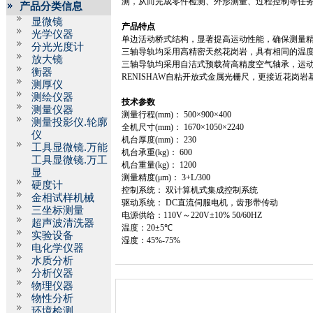
测，从而完成零件检测、外形测量、过程控制等任
产品分类信息
显微镜
产品特点
光学仪器
单边活动桥式结构，显著提高运动性能，确保测
分光光度计
三轴导轨均采用高精密天然花岗岩，具有相同的
放大镜
三轴导轨均采用自洁式预载荷高精度空气轴承，运
衡器
RENISHAW
自粘开放式金属光栅尺，更接近花岗
测厚仪
测绘仪器
技术参数
测量仪器
测量行程
(mm)
：
500
×
900
×
400
测量投影仪.轮廓
全机尺寸
(mm)
：
1670
×
1050
×
2240
仪
机台厚度
(mm)
：
230
工具显微镜.万能
机台承重
(kg)
：
600
工具显微镜.万工
机台重量
(kg)
：
1200
显
测量精度
(
μ
m)
：
3+L/300
硬度计
控制系统： 双计算机式集成控制系统
金相试样机械
驱动系统：
DC
直流伺服电机，齿形带传动
三坐标测量
电源供给：
110V
～
220V
±
10% 50/60HZ
超声波清洗器
温度：
20
±
5
℃
实验设备
湿度：
45%-75%
电化学仪器
水质分析
分析仪器
物理仪器
物性分析
环境检测