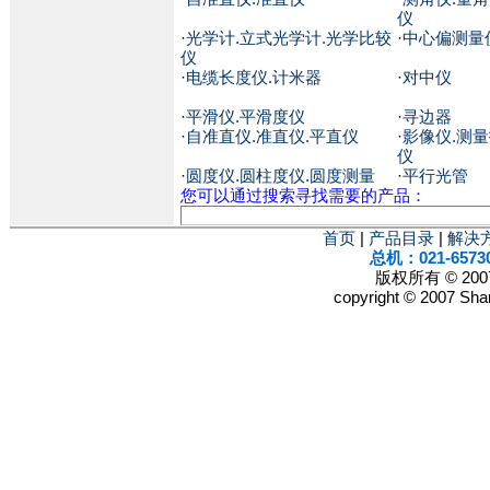
仪
·
光学计.立式光学计.光学比较
·
中心偏测量
仪
·
电缆长度仪.计米器
·
对中仪
·
平滑仪.平滑度仪
·
寻边器
·
自准直仪.准直仪.平直仪
·
影像仪.测量
仪
·
圆度仪.圆柱度仪.圆度测量
·
平行光管
您可以通过搜索寻找需要的产品：
首页
|
产品目录
|
解决
总机：021-6573
版权所有 © 2
copyright © 2007 Shan