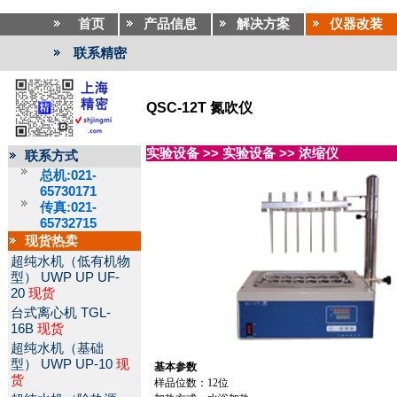
首页
产品信息
解决方案
仪器改装
联系精密
QSC-12T 氮吹仪
实验设备
>>
实验设备
>>
浓缩仪
联系方式
总机:021-
65730171
传真:021-
65732715
现货热卖
超纯水机（低有机物
型）
UWP UP UF-
20
现货
台式离心机
TGL-
16B
现货
超纯水机（基础
型）
UWP UP-10
现
基本参数
货
样品位数：
12
位