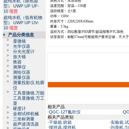
超纯水机（除热源
加热方式：水浴加热
型）
UWP UP UF-
温度范围：室温—
150
度
10
现货
温控精度：士
1
度
功率：
150W
超纯水机（低有机物
外形尺寸：
220X220X
430mm
型）
UWP UP UV-
重量：
5.5kg
10
现货
温控方式：四位数显
/PID
调节
/
超温报警
/PTC
加热
产品分类信息
试管直径：标配
17mm
(
可根据用户要求定做，不大
显微镜
光学仪器
分光光度计
放大镜
衡器
测厚仪
测绘仪器
测量仪器
测量投影仪.轮廓
仪
工具显微镜.万能
工具显微镜.万工
显
相关产品
硬度计
·
QGC-12T氮吹仪
·
Q
金相试样机械
相关产品类别
三坐标测量
·
干燥箱.烘箱
·
实验箱.
超声波清洗器
·
搅拌器.搅拌机
·
均质机.