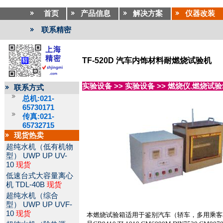
首页
产品信息
解决方案
仪器改装
联系精密
TF-520D 汽车内饰材料耐燃烧试验机
实验设备
>>
实验设备
>>
燃烧仪.燃烧试验
联系方式
总机:021-
65730171
传真:021-
65732715
现货热卖
超纯水机（低有机物
型）
UWP UP UV-
10
现货
低速台式大容量离心
机
TDL-40B
现货
超纯水机（综合
型）
UWP UP UVF-
10
现货
本燃烧试验箱适用于鉴别汽车（轿车，多用乘客