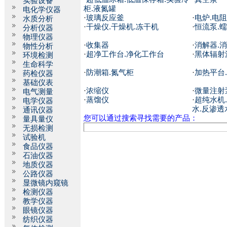
实验设备
柜.液氮罐
电化学仪器
·
玻璃反应釜
·
电炉.电阻
水质分析
·
干燥仪.干燥机.冻干机
·
恒流泵.
分析仪器
物理仪器
·
收集器
·
消解器.
物性分析
·
超净工作台.净化工作台
·
黑体辐射
环境检测
生命科学
·
防潮箱.氮气柜
·
加热平台
药检仪器
基础仪表
·
浓缩仪
·
微量注射
电气测量
·
蒸馏仪
·
超纯水机
电学仪器
水.反渗透
通讯仪器
您可以通过搜索寻找需要的产品：
量具量仪
无损检测
试验机
食品仪器
石油仪器
地质仪器
公路仪器
显微镜内窥镜
检测仪器
教学仪器
眼镜仪器
纺织仪器