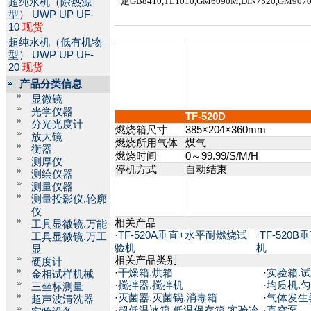
足
GB8410,TL1010,GM
6090M
,DIN7520,GM907
超纯水机（除热源
型）
UWP UP UF-
10
现货
超纯水机（低有机物
型）
UWP UP UF-
20
现货
产品分类信息
显微镜
光学仪器
TF-520D
分光光度计
燃烧箱尺寸
385×204×360mm
放大镜
燃烧所用气体
煤气
衡器
燃烧时间
0～99.99/S/M/H
测厚仪
停机方式
自动结束
测绘仪器
测量仪器
测量投影仪.轮廓
仪
相关产品
工具显微镜.万能
·
TF-520A垂直+水平耐燃烧试
·
TF-520
工具显微镜.万工
验机
机
显
相关产品类别
硬度计
·
干燥箱.烘箱
·
实验箱.
金相试样机械
·
搅拌器.搅拌机
·
均质机.
三坐标测量
·
灭菌器.灭菌锅.消毒箱
·
气体发生
超声波清洗器
·
超低温冰箱.低温保存箱.实验冷
·
真空泵